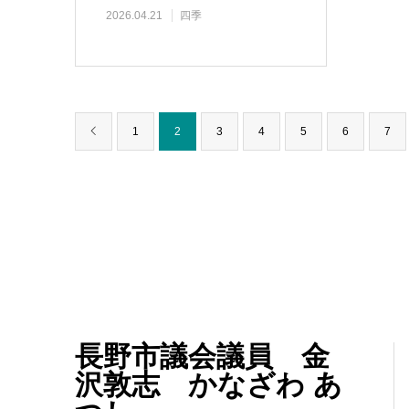
2026.04.21
四季
1
2
3
4
5
6
7
長野市議会議員 金
沢敦志 かなざわ あ