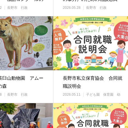
集
2
長野市 行政
2026.05.28
長野市 行政
茶臼山動物園 アムー
長野市私立保育協会 合同就
の森
職説明会
8
長野市 行政
2026.05.11
子ども園 保育園 幼
稚園