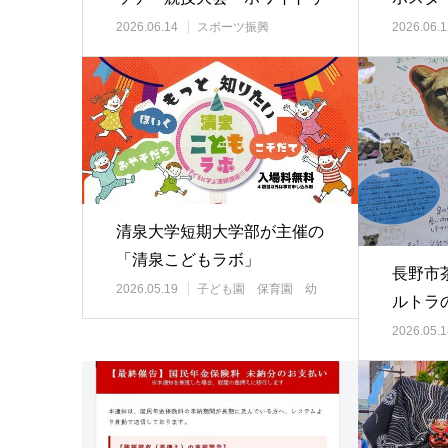
ンクにて
作品募
2026.06.14
スポーツ振興
2026.06.1
清泉大学短期大学部が主催の
「清泉こどもラボ」
長野市
2026.05.19
子ども園 保育園 幼
ルトラ
稚園
2026.05.1