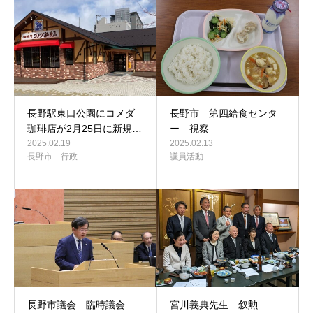
長野駅東口公園にコメダ
長野市 第四給食センタ
珈琲店が2月25日に新規…
ー 視察
2025.02.19
2025.02.13
長野市 行政
議員活動
長野市議会 臨時議会
宮川義典先生 叙勲