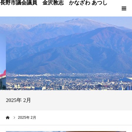
長野市議会議員 金沢敦志 かなざわ あつし
HOME
プロフィール
ブログ
政策
議会発言
2025年 2月
議員の仕事 & 市行政
ーム
2025年 2月
長野市百景