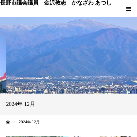
長野市議会議員 金沢敦志 かなざわ あつし
HOME
プロフィール
ブログ
政策
議会発言
2024年 12月
議員の仕事 & 市行政
ーム
2024年 12月
長野市百景