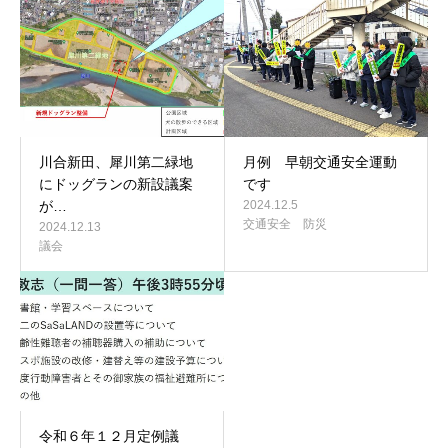
川合新田、犀川第二緑地
月例 早朝交通安全運動
にドッグランの新設議案
です
が…
2024.12.5
交通安全 防災
2024.12.13
議会
令和６年１２月定例議