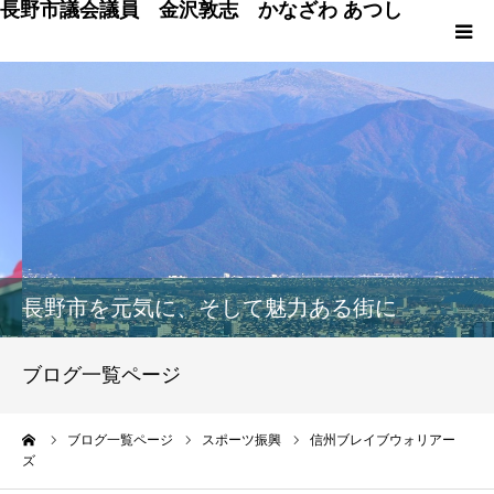
長野市議会議員 金沢敦志 かなざわ あつし
HOME
プロフィール
ブログ
政策
長野市を元気に、そして魅力ある街に
議会発言
ブログ一覧ページ
議員の仕事 & 市行政
ーム
ブログ一覧ページ
スポーツ振興
信州ブレイブウォリアー
ズ
長野市百景