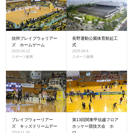
信州ブレイブウォリアー
長野運動公園体育館起工
ズ ホームゲーム
式
2025.04.12
2025.04.6
スポーツ振興
スポーツ振興
ブレイブウォーリアー
第13回関東甲信越フロア
ズ キッズドリームデー
ホッケー競技大会 ホ
2024.11.28
ワ…