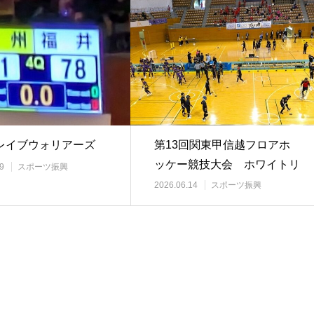
レイブウォリアーズ
第13回関東甲信越フロアホ
ッケー競技大会 ホワイトリ
9
スポーツ振興
ンクにて
2026.06.14
スポーツ振興