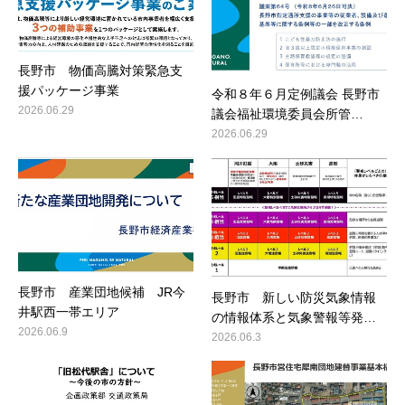
長野市 物価高騰対策緊急支
援パッケージ事業
令和８年６月定例議会 長野市
2026.06.29
議会福祉環境委員会所管…
2026.06.29
長野市 産業団地候補 JR今
長野市 新しい防災気象情報
井駅西一帯エリア
の情報体系と気象警報等発…
2026.06.9
2026.06.3