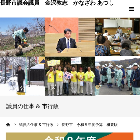
長野市議会議員 金沢敦志 かなざわ あつし
HOME
プロフィール
ブログ
政策
キャッチフレーズ
議会発言
議員の仕事 & 市行政
議員の仕事 & 市行政
ーム
議員の仕事 & 市行政
長野市 令和８年度予算 概要版
長野市百景