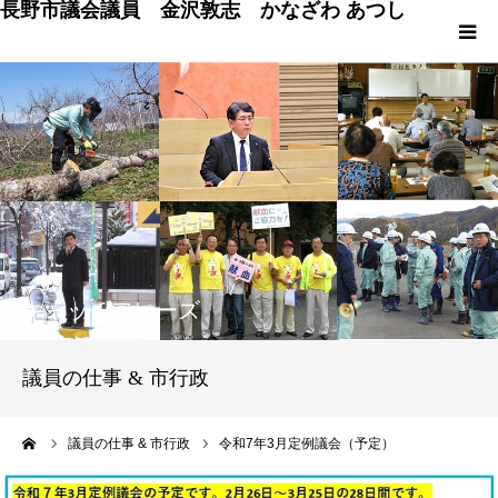
長野市議会議員 金沢敦志 かなざわ あつし
HOME
プロフィール
ブログ
政策
キャッチフレーズ
議会発言
議員の仕事 & 市行政
議員の仕事 & 市行政
ーム
議員の仕事 & 市行政
令和7年3月定例議会（予定）
長野市百景