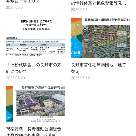
井駅西一帯エリア
の情報体系と気象警報等発…
2026.06.9
2026.06.3
「旧松代駅舎」の長野市の方
長野市営住宅犀南団地 建て
針について
替え
2026.05.29
2026.05.12
視察資料 長野運動公園総合
体育館整備外事業 令和8…