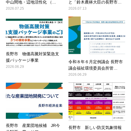
中山間地・辺地活性化 （…
と「鈴木農林大臣の長野市…
2026.07.25
2026.07.13
長野市 物価高騰対策緊急支
援パッケージ事業
令和８年６月定例議会 長野市
2026.06.29
議会福祉環境委員会所管…
2026.06.29
長野市 産業団地候補 JR今
長野市 新しい防災気象情報