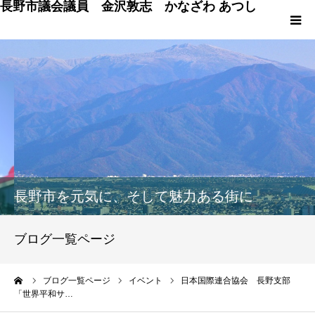
長野市議会議員 金沢敦志 かなざわ あつし
HOME
プロフィール
ブログ
政策
長野市を元気に、そして魅力ある街に
議会発言
ブログ一覧ページ
議員の仕事 & 市行政
ーム
ブログ一覧ページ
イベント
日本国際連合協会 長野支部
「世界平和サ…
長野市百景