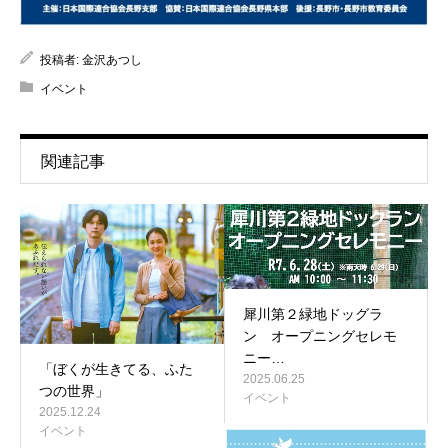
投稿者:
金沢あつし
イベント
関連記事
犀川第２緑地ドッグラ
ン オープニングセレモ
ニー…
「ぼくが生きてる、ふた
2025.06.25
つの世界」
イベント
2025.12.24
イベント