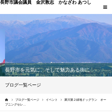
長野市議会議員 金沢敦志 かなざわ あつし
HOME
プロフィール
ブログ
政策
長野市を元気に、そして魅力ある街に
議会発言
ブログ一覧ページ
議員の仕事 & 市行政
ーム
ブログ一覧ページ
イベント
犀川第２緑地ドッグラン オー
プニングセレ…
長野市百景