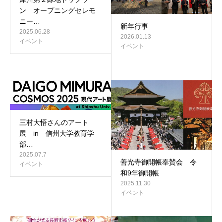
ン オープニングセレモ
ニー…
新年行事
2025.06.28
2026.01.13
イベント
イベント
三村大悟さんのアート
展 in 信州大学教育学
部…
2025.07.7
善光寺御開帳奉賛会 令
イベント
和9年御開帳
2025.11.30
イベント