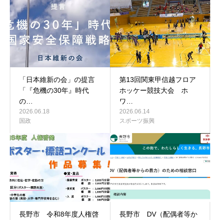
「日本維新の会」の提言
第13回関東甲信越フロア
「『危機の30年』時代
ホッケー競技大会 ホ
の…
ワ…
2026.06.18
2026.06.14
国政
スポーツ振興
長野市 令和8年度人権啓
長野市 DV（配偶者等か