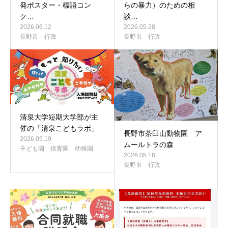
発ポスター・標語コン
らの暴力）のための相
ク…
談…
2026.06.12
2026.05.28
長野市 行政
長野市 行政
清泉大学短期大学部が主
催の「清泉こどもラボ」
長野市茶臼山動物園 ア
2026.05.19
ムールトラの森
子ども園 保育園 幼稚園
2026.05.18
長野市 行政