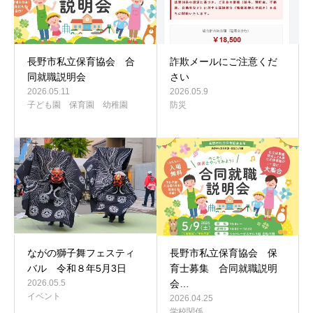
長野市私立保育協会 合
詐欺メールにご注意くだ
同就職説明会
さい
2026.05.11
2026.05.9
子ども園 保育園 幼稚園
防災
ながの獅子舞フェスティ
長野市私立保育協会 保
バル 令和８年5月3日
育士募集 合同就職説明
2026.05.5
会…
イベント
2026.04.25
学校関係