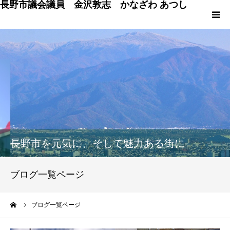
長野市議会議員 金沢敦志 かなざわ あつし
HOME
プロフィール
ブログ
政策
長野市を元気に、そして魅力ある街に
議会発言
ブログ一覧ページ
議員の仕事 & 市行政
ーム
ブログ一覧ページ
長野市百景