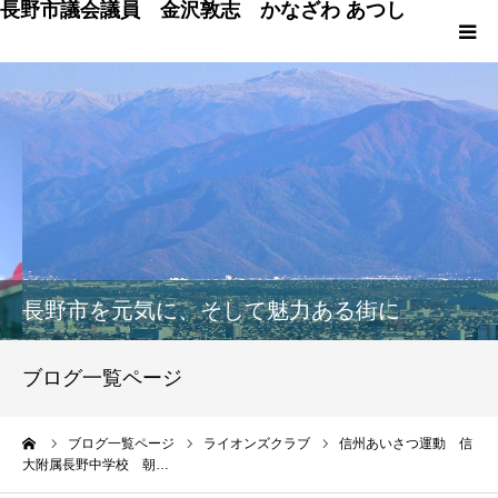
長野市議会議員 金沢敦志 かなざわ あつし
HOME
プロフィール
ブログ
政策
長野市を元気に、そして魅力ある街に
議会発言
ブログ一覧ページ
議員の仕事 & 市行政
ーム
ブログ一覧ページ
ライオンズクラブ
信州あいさつ運動 信
大附属長野中学校 朝…
長野市百景