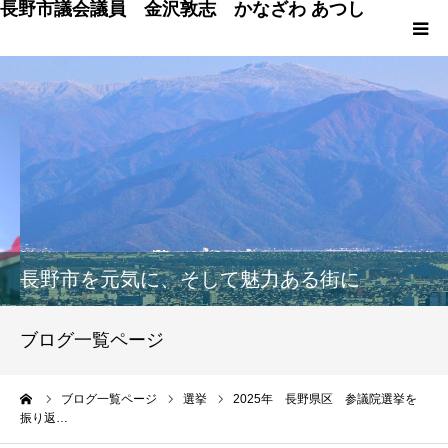
長野市議会議員 金沢敦志 かなざわ あつし
HOME
プロフィール
ブログ
政策
長野市を元気に、そして魅力ある街に
議会発言
ブログ一覧ページ
議員の仕事 & 市行政
ーム
ブログ一覧ページ
選挙
2025年 長野県区 参議院選挙を
振り返…
長野市百景