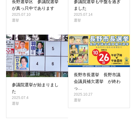
長野選挙区 参議院選挙
参議院選挙も中盤を過ぎ
が真っ只中であります
ました
2025.07.10
2025.07.14
選挙
選挙
長野市長選挙 長野市議
会議員補欠選挙 が終わ
参議院選挙が始まりまし
っ…
た
2025.10.27
2025.07.4
選挙
選挙