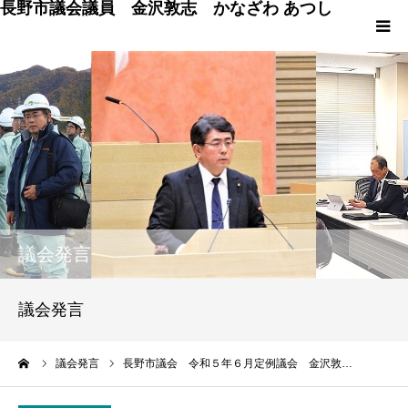
長野市議会議員 金沢敦志 かなざわ あつし
HOME
プロフィール
ブログ
政策
議会発言
議会発言
議会発言
議員の仕事 & 市行政
ーム
議会発言
長野市議会 令和５年６月定例議会 金沢敦…
長野市百景